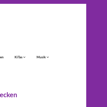
gen
KiTas
Musik
decken