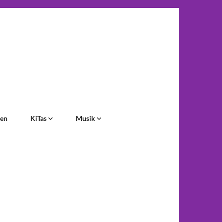
gen
KiTas
Musik