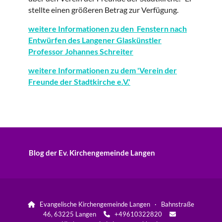
stellte einen größeren Betrag zur Verfügung.
weitere Informationen zu den Fenstern nach
Entwürfen des Langener Glaskünstler
Professor Johannes Schreiter
weitere Informationen zu dem 'Verein der
Freunde der Stadtkirche e.V.'
Blog der Ev. Kirchengemeinde Langen
Evangelische Kirchengemeinde Langen · Bahnstraße

46, 63225 Langen
+49610322820

