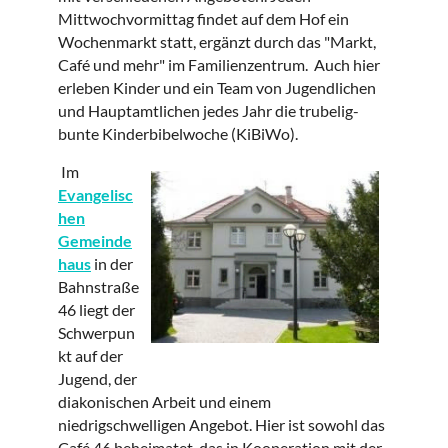
Mittwochvormittag findet auf dem Hof ein
Wochenmarkt statt, ergänzt durch das "Markt,
Café und mehr" im Familienzentrum. Auch hier
erleben Kinder und ein Team von Jugendlichen
und Hauptamtlichen jedes Jahr die trubelig-
bunte Kinderbibelwoche (KiBiWo).
Im
Evangelisc
hen
Gemeinde
haus
in der
Bahnstraße
46 liegt der
Schwerpun
kt auf der
Jugend, der
diakonischen Arbeit und einem
niedrigschwelligen Angebot. Hier ist sowohl das
Café 46 beheimatet, das in Kooperation mit der