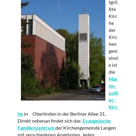
tgrö
ßte
Kirc
he
der
Kirc
hen
gem
eind
e ist
die
Mar
tin-
Luth
er-
Kirc
he
in Oberlinden in der Berliner Allee 31.
Direkt nebenan findet sich das
Evangelische
Familienzentrum
der Kirchengemeinde Langen
mit verschiedenen Angeboten. Jeden